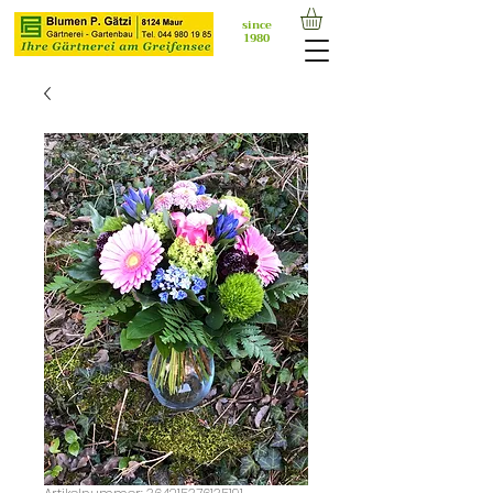
since
1980